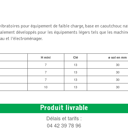
vibratoires pour équipement de faible charge, base en caoutchouc na
alement développés pour les équipements légers tels que les machine
au et l’électroménager.
H mini
Clé
ø sol en mm
7
13
30
7
13
30
7
13
30
10
13
30
Produit livrable
Délais et tarifs :
04 42 39 78 96