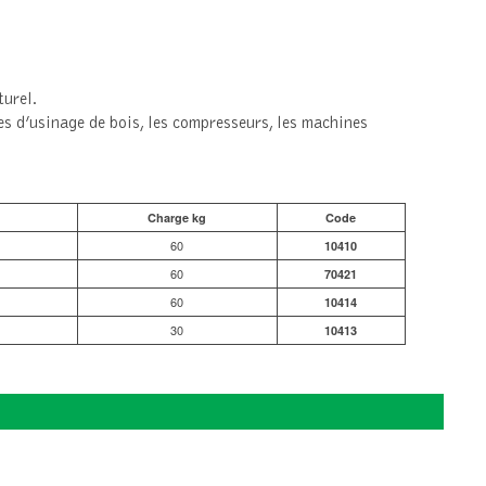
turel.
s d’usinage de bois, les compresseurs, les machines
Charge kg
Code
60
10410
60
70421
60
10414
30
10413