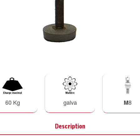
60 Kg
galva
8
M
Description