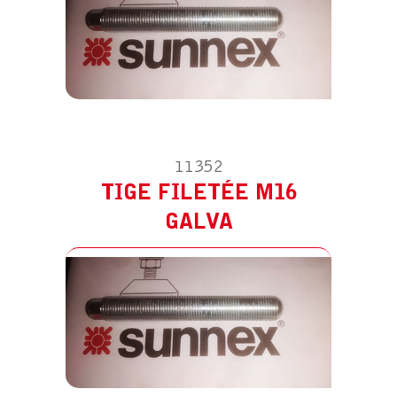
11352
TIGE FILETÉE M16
ACCESSOIRE POUR CM120
TIGE FILETÉE M20 GALVA
GALVA