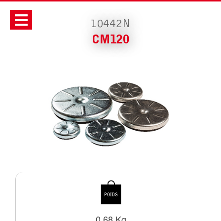
10442N
CM120
0.68 Kg