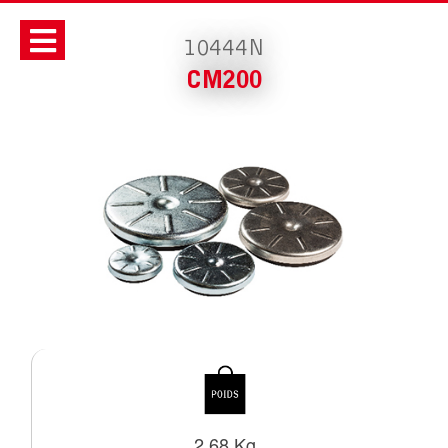
10444N
CM200
2.68 Kg