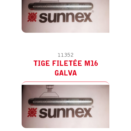
11352
TIGE FILETÉE M16
ACCESSOIRE POUR CM200
TIGE FILETÉE M20 GALVA
GALVA