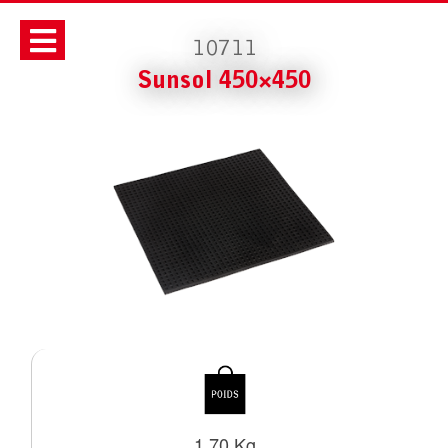
10711
Sunsol 450×450
1.70 Kg