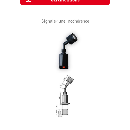
Certifications
Signaler une incohérence
ACCESSOIRE POUR HS SPOT – 20W
230V/12V
PIED MAGN. 540N