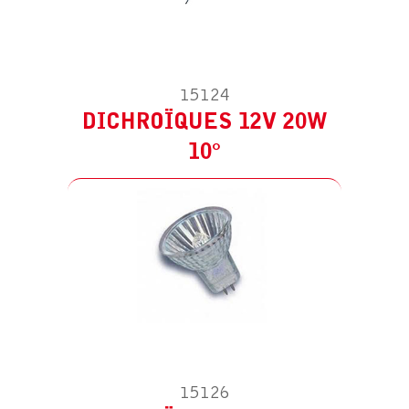
15124
PIÈCE DÉTACHÉE POUR HS SPOT –
DICHROÏQUES 12V 20W
20W 230V/12V
10°
DICHROÏQUES 12V 20W 38°
15126