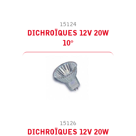
15124
PIÈCE DÉTACHÉE POUR HS AAS – 20W
DICHROÏQUES 12V 20W
12V IP65
10°
DICHROÏQUES 12V 20W 38°
15126
DICHROÏQUES 12V 20W