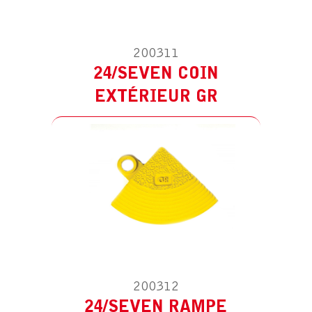
200311
24/SEVEN COIN
ACCESSOIRE POUR 24/SEVEN
LOCKSAFE AJOURÉ GR
EXTÉRIEUR GR
24/SEVEN RAMPE FEMELLE GR
200312
24/SEVEN RAMPE