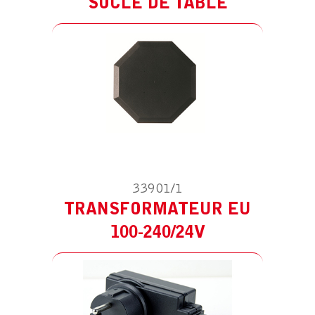
SOCLE DE TABLE
33901/1
TRANSFORMATEUR EU
ACCESSOIRE POUR LS SPOT
TRANSFORMATEUR PRISE UK
100-240/24V