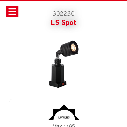
302230
LS Spot
Max : 165