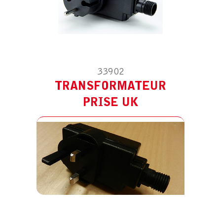
33902
TRANSFORMATEUR
ACCESSOIRE POUR LS SPOT
TRANSFORMATEUR PRISE CH
PRISE UK