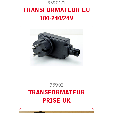
33901/1
TRANSFORMATEUR EU
ACCESSOIRE POUR SOLUS 9
TRANSFORMATEUR PRISE UK
100-240/24V
33902
TRANSFORMATEUR
ACCESSOIRE POUR SOLUS 9
TRANSFORMATEUR PRISE CH
PRISE UK