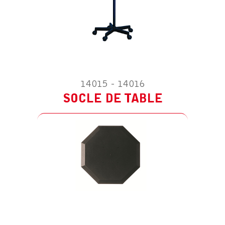
14015 - 14016
ACCESSOIRE POUR SOLUS 9
TRANSFORMATEUR EU 100-240/24V
SOCLE DE TABLE