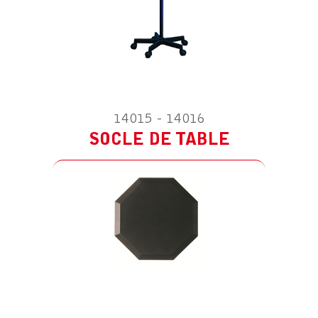
14015 - 14016
ACCESSOIRE POUR SOLUS 9
TRANSFORMATEUR EU 100-240/24V
SOCLE DE TABLE