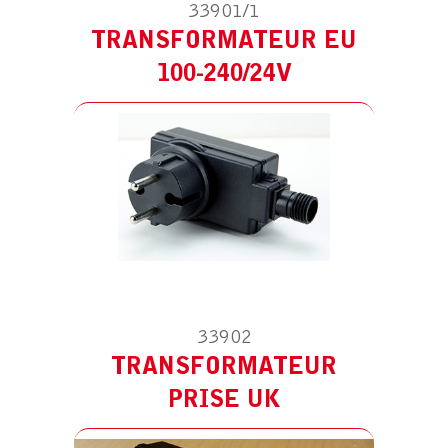
33901/1
TRANSFORMATEUR EU
ACCESSOIRE POUR SOLUS 9
TRANSFORMATEUR PRISE UK
100-240/24V
33902
TRANSFORMATEUR
ACCESSOIRE POUR SOLUS 9
TRANSFORMATEUR PRISE CH
PRISE UK