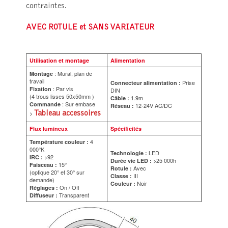
contraintes.
AVEC ROTULE et SANS VARIATEUR
Utilisation et montage
Alimentation
: Mural, plan de
Montage
travail
Prise
Connecteur alimentation :
: Par vis
Fixation
DIN
(4 trous lisses 50x50mm )
1.9m
Câble :
: Sur embase
Commande
12-24V AC/DC
Réseau :
>
Tableau accessoires
Flux lumineux
Spécificités
4
Température couleur :
000°K
LED
Technologie :
>92
IRC :
>25 000h
Durée vie LED :
15°
Faisceau :
Avec
Rotule :
(optique 20° et 30° sur
III
Classe :
demande)
Noir
Couleur :
On / Off
Réglages :
Transparent
Diffuseur :