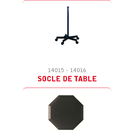
14015 - 14016
ACCESSOIRE POUR TELLUS ROTULE
TRANSFORMATEUR EU 100-240/24V
SOCLE DE TABLE