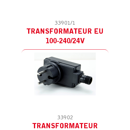
33901/1
TRANSFORMATEUR EU
ACCESSOIRE POUR TELLUS ROTULE
TRANSFORMATEUR PRISE UK
100-240/24V
33902
TRANSFORMATEUR
ACCESSOIRE POUR TELLUS ROTULE