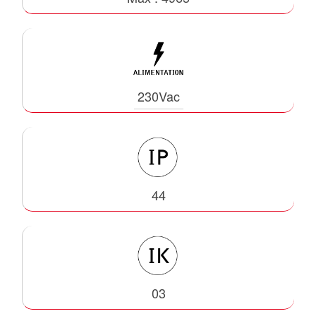
230Vac
44
03