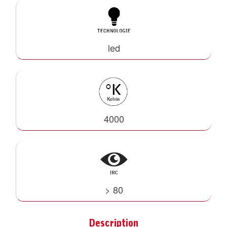
led
4000
> 80
Description