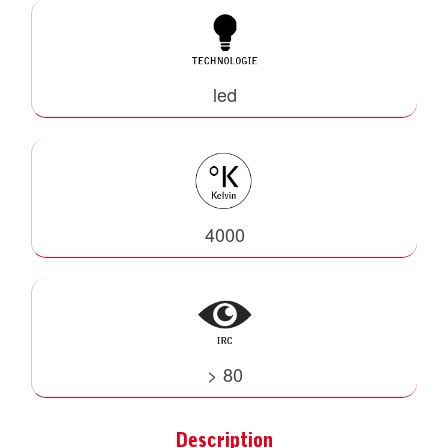
led
4000
> 80
Description