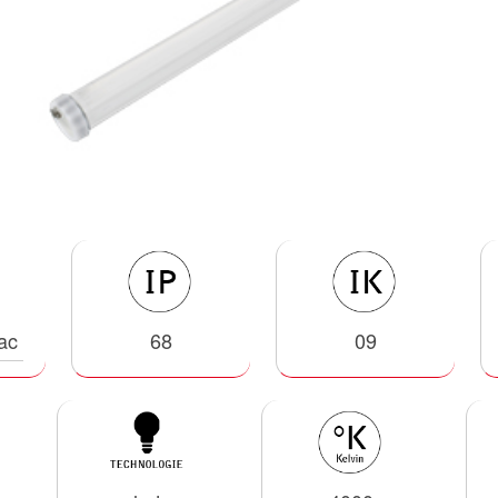
ac
68
09