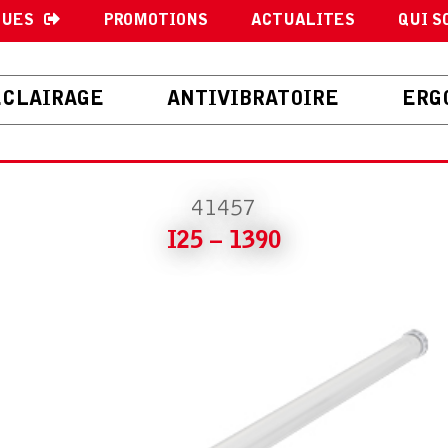
GUES
PROMOTIONS
ACTUALITES
QUI S
ECLAIRAGE
ANTIVIBRATOIRE
ERG
41457
I25 – 1390