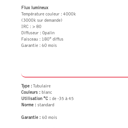
Flux lumineux
Température couleur : 4000k
(3000k sur demande)
IRC : > 80
Diffuseur : Opalin
Faisceau : 180° diffus
Garantie : 60 mois
Type :
Tubulaire
Couleurs :
blanc
Utilisation °C :
de -35 à 45
Norme :
standard
Garantie :
60 mois