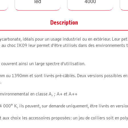
led
4000
Description
ycarbonate, idéals pour un usage industriel ou en extérieur. Leur pe
 au choc IK09 leur permet d’être utilisés dans des environnements tr
.
couvrent ainsi un large spectre d’utilisation.
m ou 1390mm et sont livrés pré-câblés. Deux versions possibles en 
.
 environnemental en classe A, ; A+ et A++
4 000° K, ils peuvent, sur demande uniquement, être livrés en versi
 aux choix les accessoires proposées: un jeu de colliers soit en pol