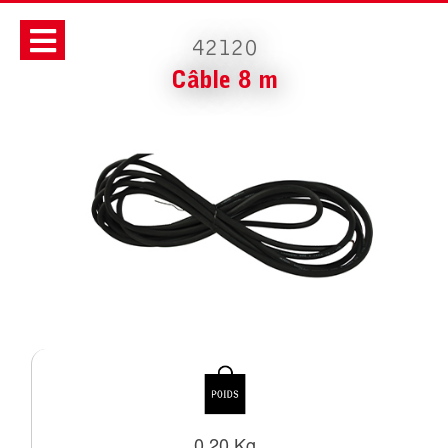
42120
Câble 8 m
0.20 Kg