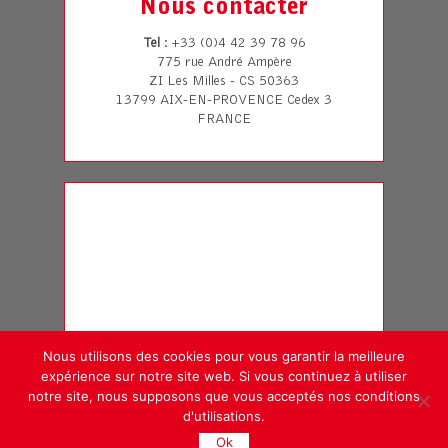
Nous contacter
Tel
: +33 (0)4 42 39 78 96
775 rue André Ampère
ZI Les Milles - CS 50363
13799 AIX-EN-PROVENCE Cedex 3
FRANCE
Nous utilisons des cookies pour vous garantir la meilleure
expérience sur notre site web. Si vous continuez à utiliser
notre site, nous supposons que vous acceptés nos conditions
d'utilisations.
© 2026 Copyright | Sunnex Equipement France
Ok