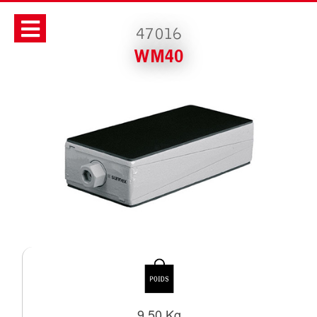
47016
WM40
9.50 Kg