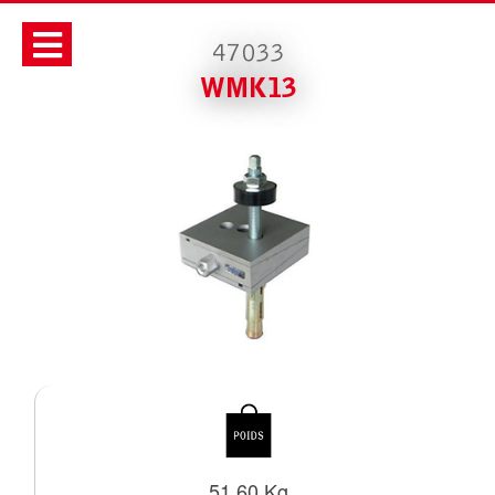
47033
WMK13
51.60 Kg