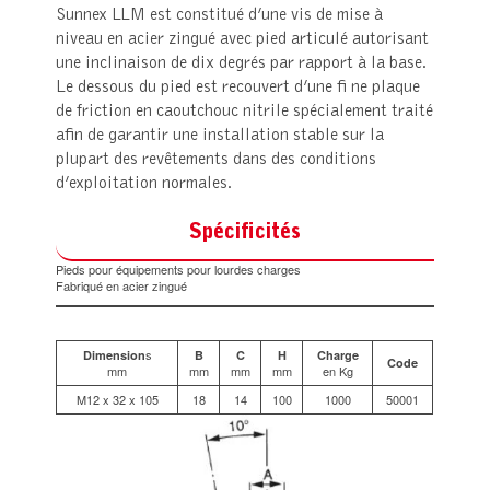
Sunnex LLM est constitué d’une vis de mise à
niveau en acier zingué avec pied articulé autorisant
une inclinaison de dix degrés par rapport à la base.
Le dessous du pied est recouvert d’une fi ne plaque
de friction en caoutchouc nitrile spécialement traité
afin de garantir une installation stable sur la
plupart des revêtements dans des conditions
d’exploitation normales.
Spécificités
Pieds pour équipements pour lourdes charges
Fabriqué en acier zingué
s
Dimension
B
C
H
Charge
Code
mm
mm
mm
mm
en Kg
M12 x 32 x 105
18
14
100
1000
50001