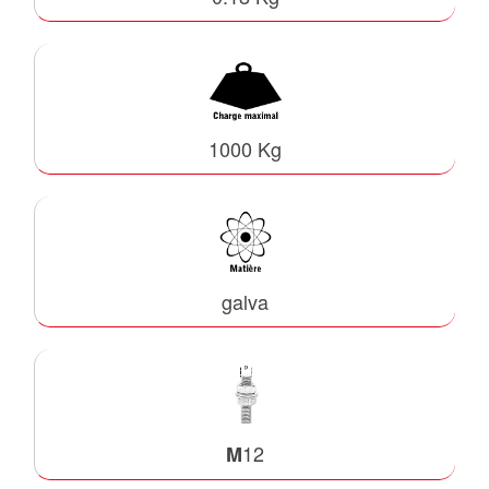
1000 Kg
galva
12
M