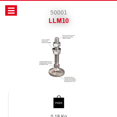
50001
LLM10
0.18 Kg