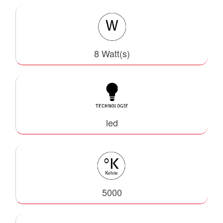
8 Watt(s)
led
5000