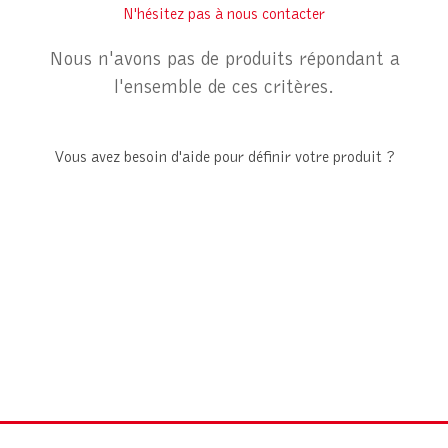
Secteur activité
N'hésitez pas à nous contacter
ATEX
Tubulaires
Nous n'avons pas de produits répondant a
Tous secteurs
ESD
Barrettes et
l'ensemble de ces critères.
réglettes
Industrie
Bureaux / Postes
Bâtiment
Vous avez besoin d'aide pour définir votre produit ?
de travail
Tertiaire
Lampes Loupe
Projecteurs
Plafonniers
Torches et
inspections
Autres éclairages