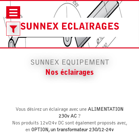
SUNNEX ECLAIRAGES
Filtre
:
SUNNEX EQUIPEMENT
Nos éclairages
Modèles
Tous modèles
Caractéristiques
Vous désirez un éclairage avec une
ALIMENTATION
Bras flexible
230v AC
?
Nos produits 12v/24v DC sont également proposés avec,
Norme
Bras articulés
en
OPTION, un transformateur 230/12-24v
Toutes normes
Spots