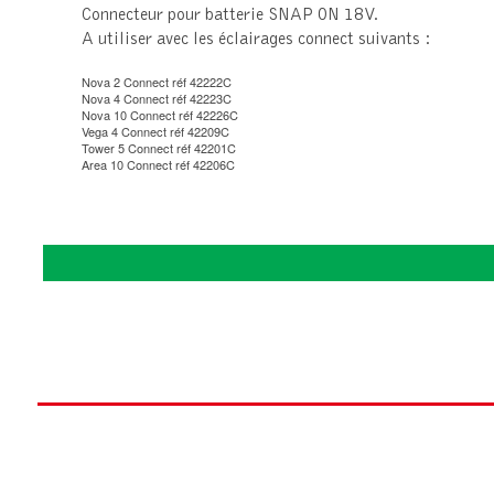
Connecteur pour batterie SNAP ON 18V.
A utiliser avec les éclairages connect suivants :
Nova 2 Connect réf 42222C
Nova 4 Connect réf 42223C
Nova 10 Connect réf 42226C
Vega 4 Connect réf 42209C
Tower 5 Connect réf 42201C
Area 10 Connect réf 42206C