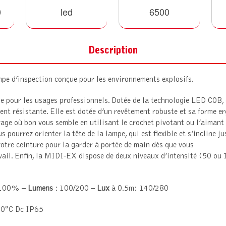
0
led
6500
Description
pe d’inspection conçue pour les environnements explosifs.
pour les usages professionnels. Dotée de la technologie LED COB, el
t résistante. Elle est dotée d’un revêtement robuste et sa forme er
age où bon vous semble en utilisant le crochet pivotant ou l’aimant 
s pourrez orienter la tête de la lampe, qui est flexible et s’incline j
votre ceinture pour la garder à portée de main dès que vous
vail. Enfin, la MIDI-EX dispose de deux niveaux d’intensité (50 ou 
 100% –
Lumens
: 100/200 –
Lux
à 0.5m: 140/280
100°C Dc IP65