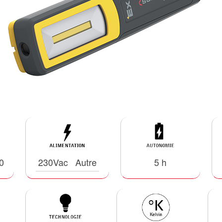
0
230Vac
Autre
5 h