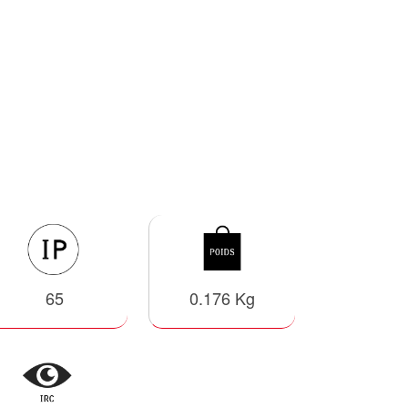
65
0.176 Kg