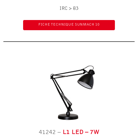
IRC > 83
FICHE TECHNIQUE SUNMACH 10
41242 –
L1 LED – 7W