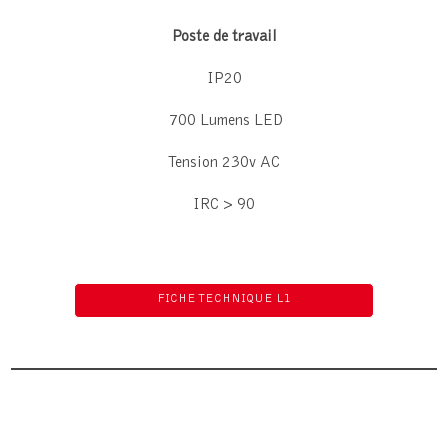
Poste de travail
IP20
700 Lumens LED
Tension 230v AC
IRC > 90
FICHE TECHNIQUE L1
RETROUVEZ TOUTES NOS SOLUTIONS
ÉCLAIRAGES