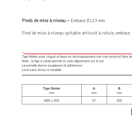
Pieds de mise à niveau –
Embase Ø123 mm
Pied de mise à niveau spitable articulé à rotule, embas
Tige filetée acier zingué et base en technopolymère noir mat renforcé fibre d
Note : la tige à rotule permet un auto alignement sur le sol
La semelle donne souplesse et adhérence
Livré sans écrou ni rondelle
Tige filetée
A
B
mm
mm
mm
M20 x 200
57
200