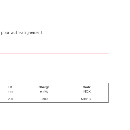
e pour auto-alignement.
H1
Charge
Code
mm
en Kg
INOX
260
3500
M10183