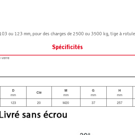
e 103 ou 123 mm, pour des charges de 2500 ou 3500 kg, tige à rotul
Spécificités
e verre
D
M
G
H
Clé
mm
mm
mm
mm
123
20
M20
37
257