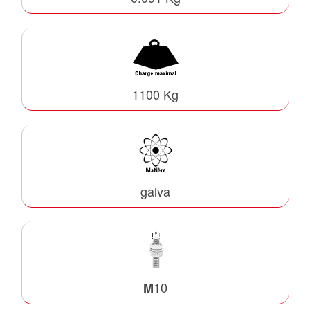
1100 Kg
galva
10
M