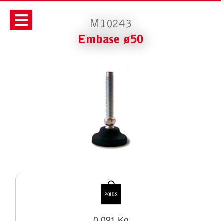
M10243
Embase ø50
0.091 Kg