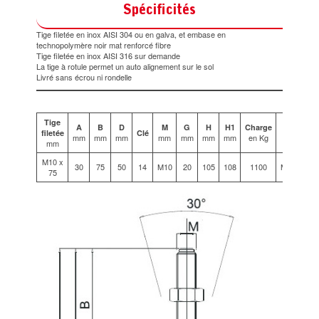
Spécificités
Tige filetée en inox AISI 304 ou en galva, et embase en
technopolymère noir mat renforcé fibre
Tige filetée en inox AISI 316 sur demande
La tige à rotule permet un auto alignement sur le sol
Livré sans écrou ni rondelle
Tige
A
B
D
M
G
H
H1
Charge
Code
filetée
Clé
mm
mm
mm
mm
mm
mm
mm
en Kg
Galva
mm
M10 x
30
75
50
14
M10
20
105
108
1100
M10243
75