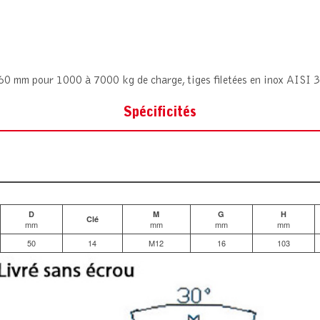
60 mm pour 1000 à 7000 kg de charge, tiges filetées en inox AISI 
Spécificités
D
M
G
H
Clé
mm
mm
mm
mm
50
14
M12
16
103