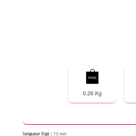
0.26 Kg
longueur tige :
75 mm