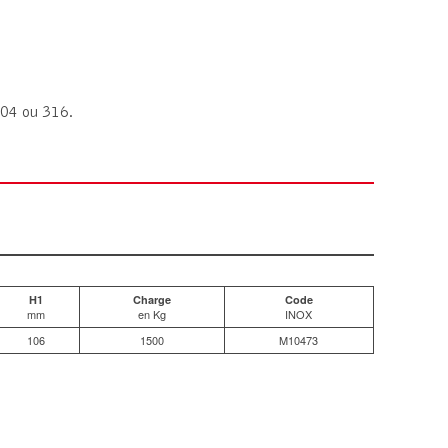
304 ou 316.
H1
Charge
Code
mm
en Kg
INOX
106
1500
M10473