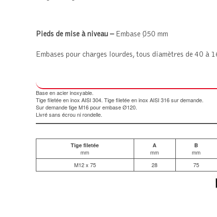
Pieds de mise à niveau –
Embase Ø50 mm
Embases pour charges lourdes, tous diamètres de 40 à 1
Base en acier inoxyable.
Tige filetée en inox AISI 304. Tige filetée en inox AISI 316 sur demande.
Sur demande tige M16 pour embase Ø120.
Livré sans écrou ni rondelle.
Tige filetée
A
B
mm
mm
mm
M12 x 75
28
75