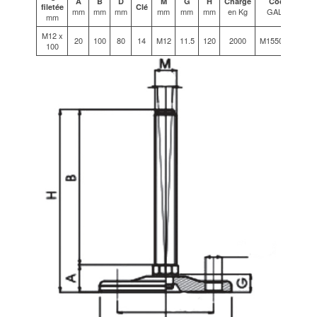
A
B
D
M
G
H
Charge
Code
filetée
Clé
mm
mm
mm
mm
mm
mm
en Kg
GALVA
mm
M12 x
20
100
80
14
M12
11.5
120
2000
M15501/12
100