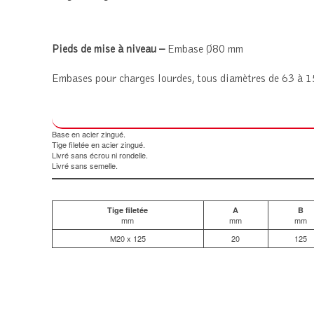
Pieds de mise à niveau –
Embase Ø80 mm
Embases pour charges lourdes, tous diamètres de 63 à 15
Base en acier zingué.
Tige filetée en acier zingué.
Livré sans écrou ni rondelle.
Livré sans semelle.
Tige filetée
A
B
mm
mm
mm
M20 x 125
20
125