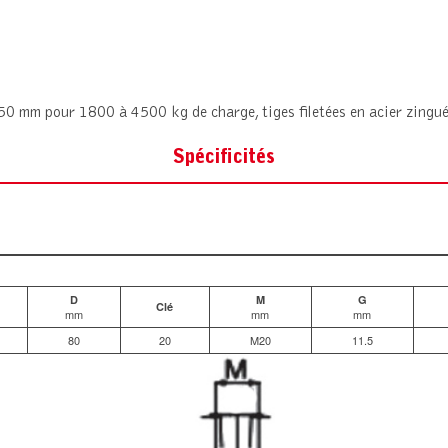
0 mm pour 1800 à 4500 kg de charge, tiges filetées en acier zingué 
Spécificités
D
M
G
Clé
mm
mm
mm
80
20
M20
11.5