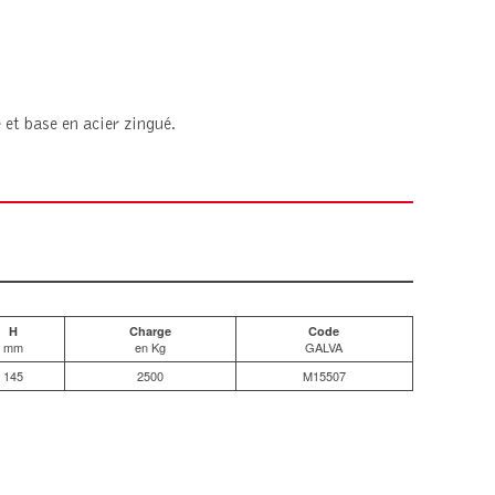
et base en acier zingué.
H
Charge
Code
mm
en Kg
GALVA
145
2500
M15507