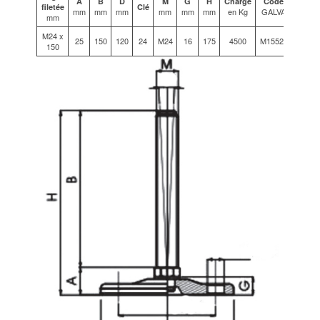
A
B
D
M
G
H
Charge
Code
filetée
Clé
mm
mm
mm
mm
mm
mm
en Kg
GALVA
mm
M24 x
25
150
120
24
M24
16
175
4500
M15528
150