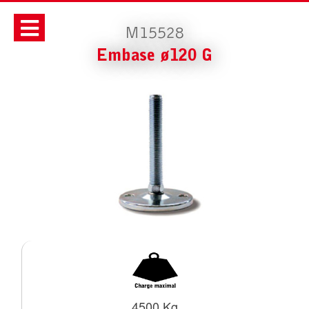
M15528
Embase ø120 G
4500 Kg