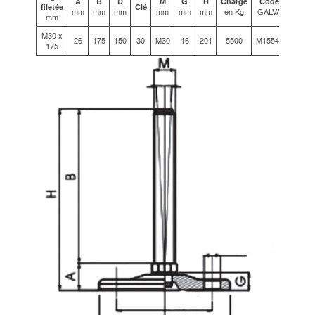
A
B
D
M
G
H
Charge
Code
filetée
Clé
mm
mm
mm
mm
mm
mm
en Kg
GALVA
mm
M30 x
26
175
150
30
M30
16
201
5500
M15540
175