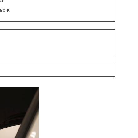
0Hz
& C+R