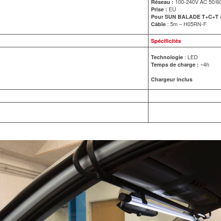
100-240V AC 50/6
Réseau :
EU
Prise :
Pour SUN BALADE T+C+T 
: 5m – H05RN-F
Câble
Spécificités
: LED
Technologie
~4h
Temps de charge :
Chargeur inclus