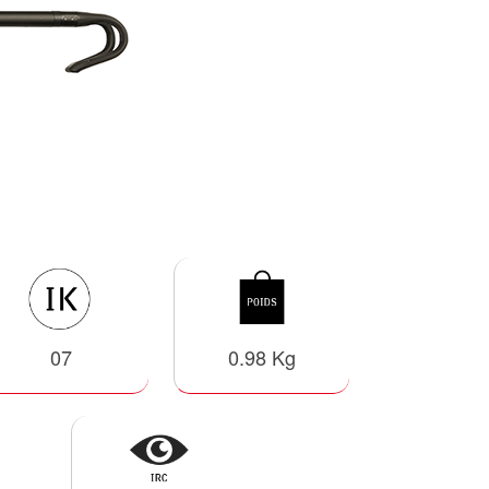
07
0.98 Kg