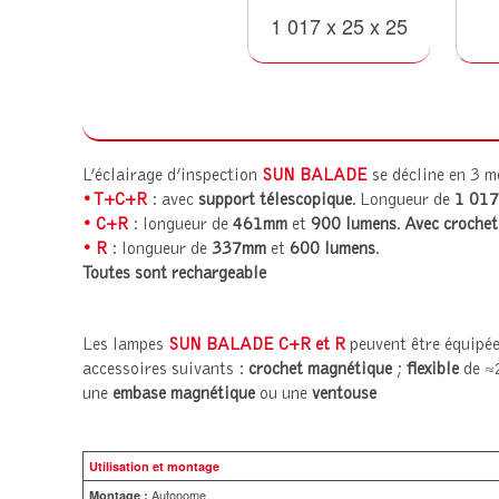
1 017 x 25 x 25
L’éclairage d’inspection
SUN BALADE
se décline en 3 m
• T+C+R
: avec
support télescopique
. Longueur de
1 01
• C+R
: longueur de
461mm
et
900 lumens
.
Avec croche
• R
: longueur de
337mm
et
600 lumens
.
Toutes sont rechargeable
Les lampes
SUN BALADE C+R et R
peuvent être équipée
accessoires suivants :
crochet magnétique
;
flexible
de ≈2
une
embase magnétique
ou une
ventouse
Utilisation et montage
Autonome
Montage :