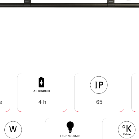
e
4 h
65