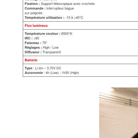
Support télescopique avec crochets
Fixation :
interrupteur bague
Commande :
sur poignée
-10 à +40°C
Température utilisation :
Flux lumineux
6500°K
Température couleur :
>80
IRC :
75°
Faisceau :
High / Low
Réglages :
Transparent
Diffuseur :
Batterie
: Li-ion – 3.70V DC
Type
: 4h (Low) ; 1h30 (High)
Autonomie