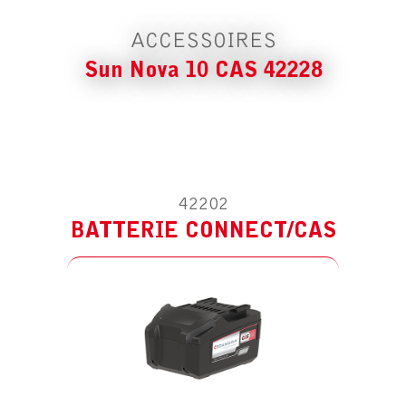
ACCESSOIRES
Sun Nova 10 CAS 42228
42202
ACCESSOIRE POUR SUN NOVA 10 CAS
42228
BATTERIE CONNECT/CAS
CHARGEUR CONNECT/CAS