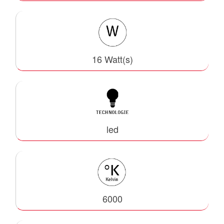
16 Watt(s)
led
6000