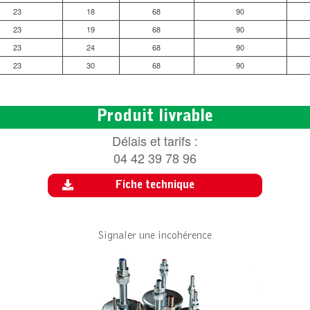
23
18
68
90
23
19
68
90
23
24
68
90
23
30
68
90
Produit livrable
Délais et tarifs :
04 42 39 78 96
Fiche technique
Signaler une incohérence