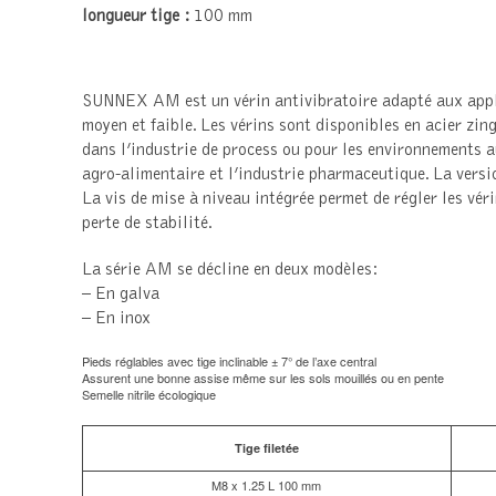
longueur tige :
100 mm
SUNNEX AM est un vérin antivibratoire adapté aux applic
moyen et faible. Les vérins sont disponibles en acier zi
dans l’industrie de process ou pour les environnements au
agro-alimentaire et l’industrie pharmaceutique. La vers
La vis de mise à niveau intégrée permet de régler les vé
perte de stabilité.
La série AM se décline en deux modèles:
– En galva
– En inox
Pieds réglables avec tige inclinable ± 7° de l’axe central
Assurent une bonne assise même sur les sols mouillés ou en pente
Semelle nitrile écologique
Tige filetée
M8 x 1.25 L 100 mm