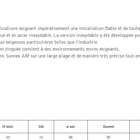
ations exigeant impérativement une installation fiable et de toute
ngué et en acier inoxydable. La version inoxydable a été développée 
x exigences particulières telles que l’industrie
ion zinguée convient à des environnements moins exigeants.
rins Sunnex AM sur une large plage et de manière très précise tout e
H mini
Clé
ø sol
Dureté
23
13
68
90