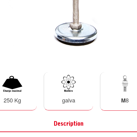
250 Kg
galva
8
M
Description