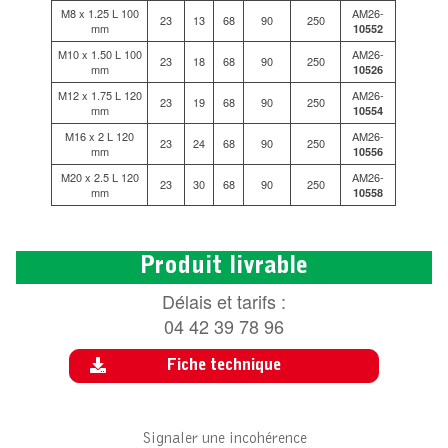
M8 x 1.25 L 100
AM26-
23
13
68
90
250
mm
10552
M10 x 1.50 L 100
AM26-
23
18
68
90
250
mm
10526
M12 x 1.75 L 120
AM26-
23
19
68
90
250
mm
10554
M16 x 2 L 120
AM26-
23
24
68
90
250
mm
10556
M20 x 2.5 L 120
AM26-
23
30
68
90
250
mm
10558
Produit livrable
Délais et tarifs :
04 42 39 78 96
Fiche technique
Signaler une incohérence