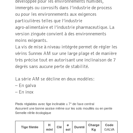
développée pour les environnements humides,
immergés ou corrosifs dans l’industrie de process
ou pour les environnements aux exigences
particulières telles que l’industrie
agro-alimentaire et l’industrie pharmaceutique. La
version zinguée convient à des environnements
moins exigeants.
La vis de mise à niveau intégrée permet de régler les
vérins Sunnex AM sur une large plage et de manière
très précise tout en autorisant une inclinaison de 7
degrés sans aucune perte de stabilité.
La série AM se décline en deux modèles:
– En galva
– En inox
Pieds réglables avec tige inclinable ± 7° de l’axe central
Assurent une bonne assise même sur les sols mouillés ou en pente
Semelle nitrile écologique
H
ø
Charge
Code
Tige filetée
Clé
Dureté
GALVA
mini
sol
Kg