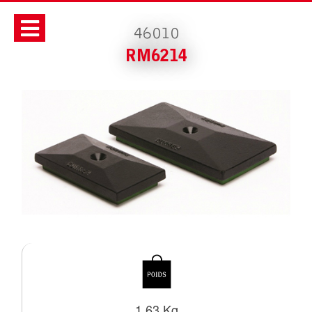
46010
RM6214
1.63 Kg