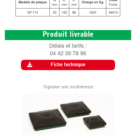
Modèle de plaque
Charge en Kg
mm
mm
mm
Fonte
SP 714
30
163
88
1600
46010
Produit livrable
Délais et tarifs :
04 42 39 78 96
Fiche technique
Signaler une incohérence
ACCESSOIRE POUR RM6214