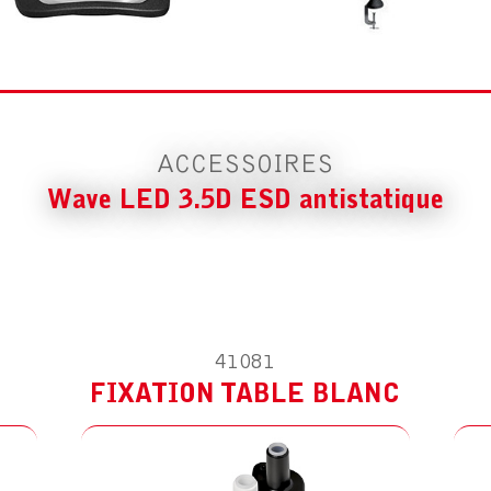
AC
ESD ANTISTATIQUE
ES
FIXATION TABLE BLANC
PI
ACCESSOIRES
Wave LED 3.5D ESD antistatique
ACCESSOIRE POUR WAVE LED 3.5D
ESD ANTISTATIQUE
41081
AC
ÉTRIER BLANC
ES
FIXATION TABLE BLANC
LE