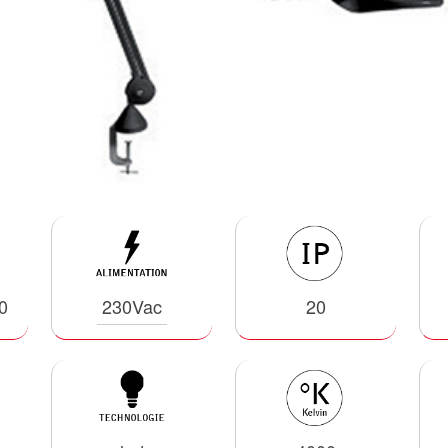
0
230Vac
20