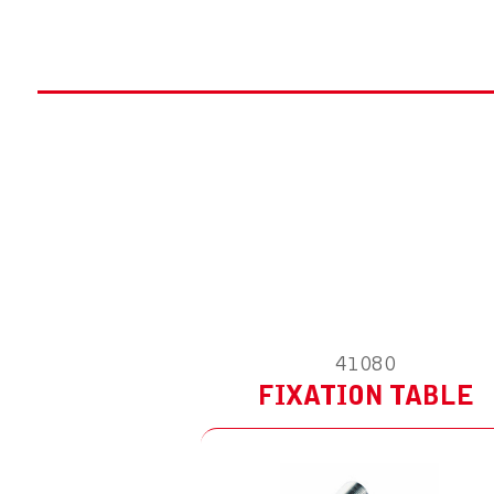
ESD ANTISTATIQUE
FIXATION TABLE
ACCESSOIRE POUR WAVE LED 3.5D
ESD ANTISTATIQUE
41080
FIXATION MURALE
FIXATION TABLE