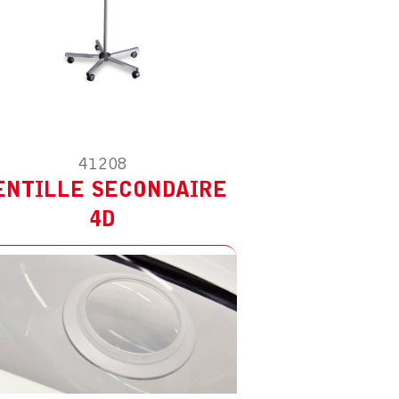
41208
ENTILLE SECONDAIRE
ED 3.5D
4D
0D