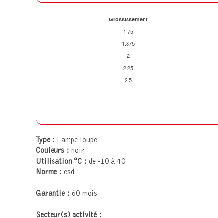
Grossissement
1.75
1.875
2
2.25
2.5
Type :
Lampe loupe
Couleurs :
noir
Utilisation °C :
de -10 à 40
Norme :
esd
Garantie :
60 mois
Secteur(s) activité :