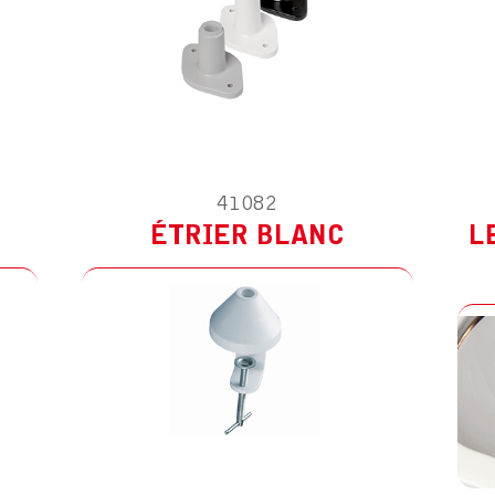
41082
ÉTRIER BLANC
L
E POUR WAVE LED 3.5D
ACCESSOIRE POUR WAVE L
TATIQUE
ESD ANTISTATIQUE
SECONDAIRE 6D
LENTILLE SECONDAIRE 1