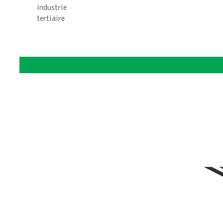
industrie
tertiaire
ACCESSOIRE POUR WAVE LED 3.5D