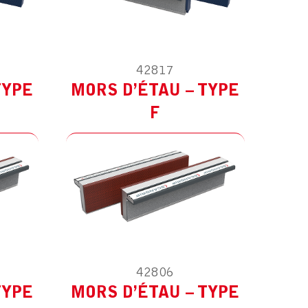
42817
ES
MODÈLE :
POUR AUTRES
TYPE
MORS D’ÉTAU – TYPE
F
42806
ES
MODÈLE :
POUR AUTRES
TYPE
MORS D’ÉTAU – TYPE