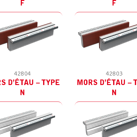
F
F
42804
42803
ODÈLE :
POUR AUTRES
MODÈLE :
POUR AUTR
S D’ÉTAU – TYPE
MORS D’ÉTAU – 
N
N