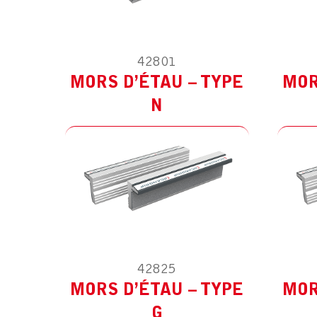
42801
MODÈLE :
POUR AUTRES
M
MORS D’ÉTAU – TYPE
MOR
N
42825
MODÈLE :
POUR AUTRES
M
MORS D’ÉTAU – TYPE
MOR
G