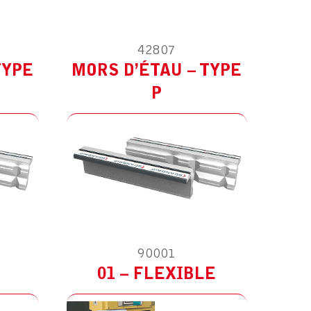
ES
MODÈLE :
POUR AUTRES
42807
TYPE
MORS D’ÉTAU – TYPE
P
90001
01 – FLEXIBLE