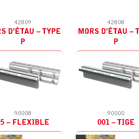
ODÈLE :
POUR AUTRES
MODÈLE :
POUR AUTR
42809
42808
S D’ÉTAU – TYPE
MORS D’ÉTAU – 
P
P
90008
90000
05 – FLEXIBLE
001 – TIGE