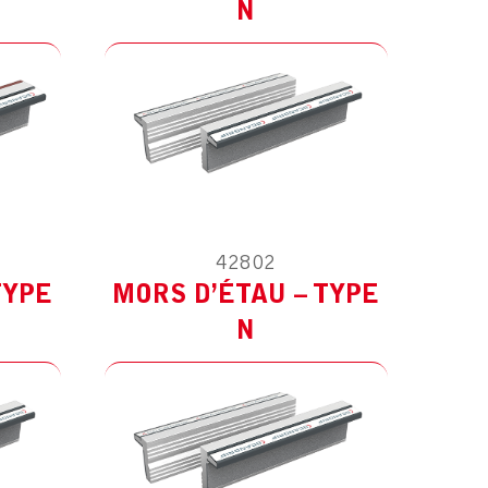
N
42802
ES
MODÈLE :
POUR AUTRES
TYPE
MORS D’ÉTAU – TYPE
N