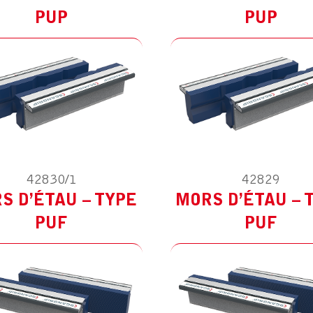
PUP
PUP
42830/1
42829
ODÈLE :
POUR AUTRES
MODÈLE :
POUR AUTR
S D’ÉTAU – TYPE
MORS D’ÉTAU – 
PUF
PUF