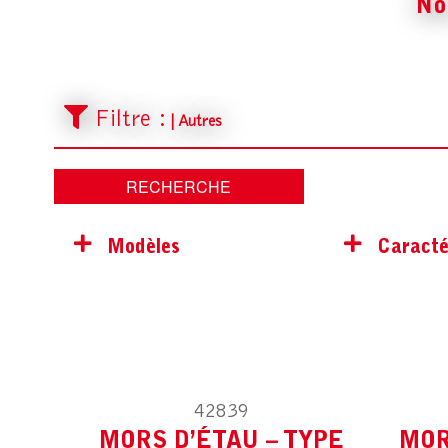
No
Filtre :
| Autres
MODÈLE :
POUR AUTRES
M
Modèles
Caracté
Tous les modèles
Perçeuse
Tour
Meuleuse
42839
MODÈLE :
POUR AUTRES
M
MORS D’ÉTAU – TYPE
MOR