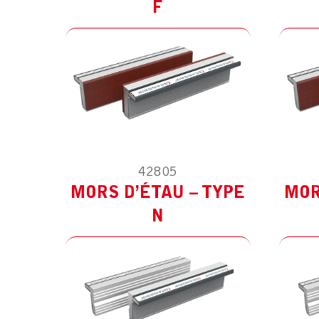
F
42805
MODÈLE :
POUR AUTRES
M
MORS D’ÉTAU – TYPE
MOR
N