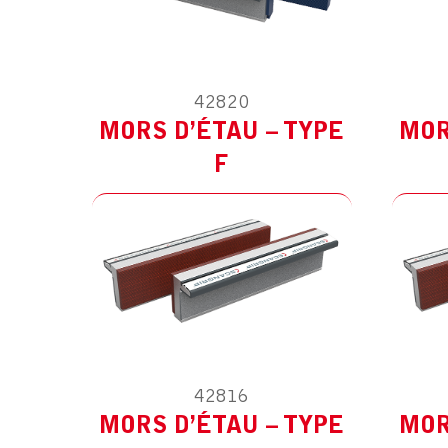
42820
MODÈLE :
POUR AUTRES
M
MORS D’ÉTAU – TYPE
MOR
F
42816
MODÈLE :
POUR AUTRES
M
MORS D’ÉTAU – TYPE
MOR