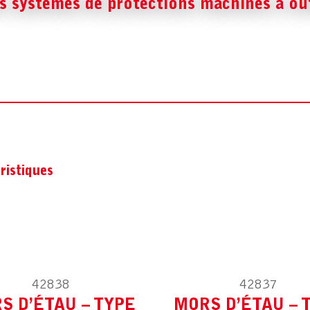
s systèmes de protections machines à out
ODÈLE :
POUR AUTRES
MODÈLE :
POUR AUTR
ristiques
42838
42837
ODÈLE :
POUR AUTRES
MODÈLE :
POUR AUTR
S D’ÉTAU – TYPE
MORS D’ÉTAU – 