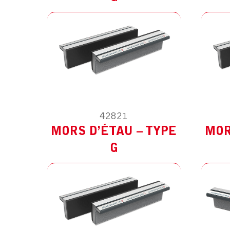
42821
MODÈLE :
POUR AUTRES
M
MORS D’ÉTAU – TYPE
MOR
G