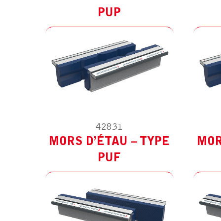
Fraiseuse
PUP
Touret
Autres
42831
MODÈLE :
POUR AUTRES
M
MORS D’ÉTAU – TYPE
MOR
PUF