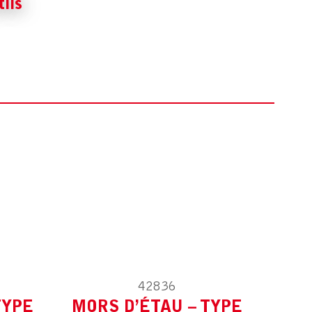
ils
ES
MODÈLE :
POUR AUTRES
42836
ES
MODÈLE :
POUR AUTRES
TYPE
MORS D’ÉTAU – TYPE