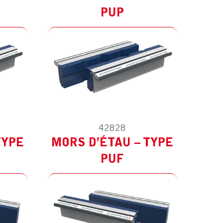
PUP
42828
ES
MODÈLE :
POUR AUTRES
TYPE
MORS D’ÉTAU – TYPE
PUF