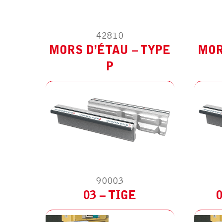
MODÈLE :
POUR AUTRES
M
42810
MORS D’ÉTAU – TYPE
MOR
P
90003
03 – TIGE