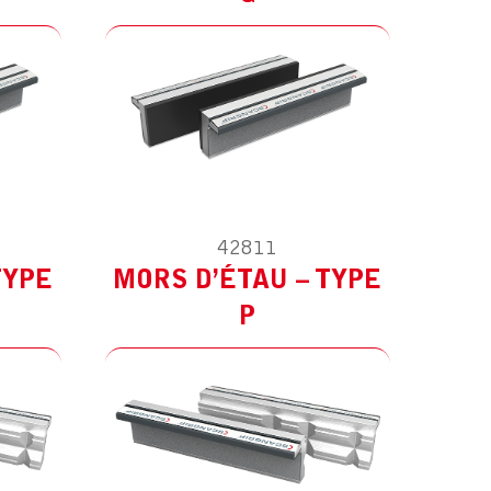
42811
ES
MODÈLE :
POUR AUTRES
TYPE
MORS D’ÉTAU – TYPE
P