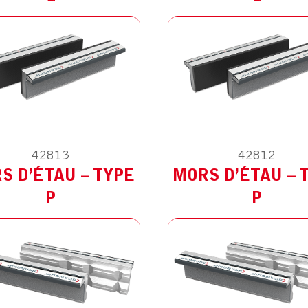
42813
42812
ODÈLE :
POUR AUTRES
MODÈLE :
POUR AUTR
S D’ÉTAU – TYPE
MORS D’ÉTAU – 
P
P