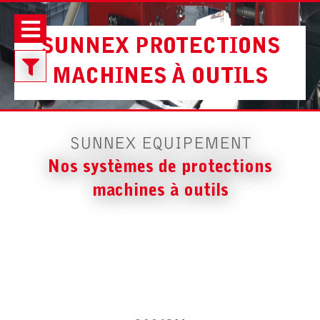
SUNNEX PROTECTIONS
MACHINES À OUTILS
MODÈLE :
POUR TOUR
Filtre
AVEC RUPTEUR DE SÉCURITÉ
:
SUNNEX EQUIPEMENT
Nos systèmes de protections
machines à outils
Modèles
Tous les modèles
Caractéristiques
MODÈLE :
POUR TOUR
Perçeuse
Tour