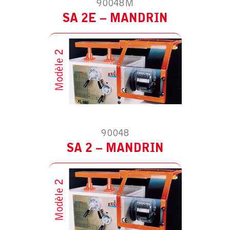
90048M
Meuleuse
SA 2E – MANDRIN
Fraiseuse
Touret
Autres
MODÈLE :
POUR TOUR
AVEC RUPTEUR DE SÉCURITÉ
90048
SA 2 – MANDRIN
MODÈLE :
POUR TOUR